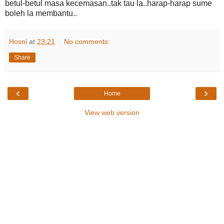
betul-betul masa kecemasan..tak tau la..harap-harap sume
boleh la membantu..
Hosni
at
23:21
No comments:
Share
‹
›
Home
View web version