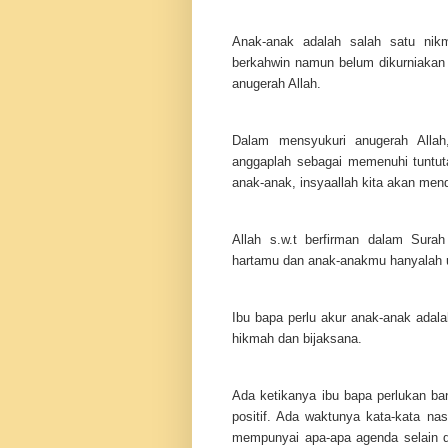
Anak-anak adalah salah satu nik
berkahwin namun belum dikurniakan 
anugerah Allah.
Dalam mensyukuri anugerah Allah
anggaplah sebagai memenuhi tuntuta
anak-anak, insyaallah kita akan mend
Allah s.w.t berfirman dalam Sura
hartamu dan anak-anakmu hanyalah uj
Ibu bapa perlu akur anak-anak adala
hikmah dan bijaksana.
Ada ketikanya ibu bapa perlukan ba
positif. Ada waktunya kata-kata nasi
mempunyai apa-apa agenda selain 