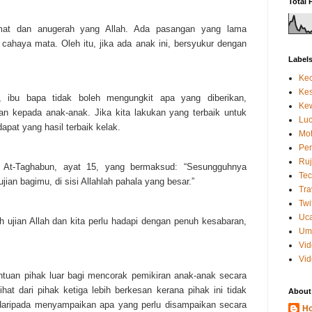
Total 
mat dan anugerah yang Allah. Ada pasangan yang lama
cahaya mata. Oleh itu, jika ada anak ini, bersyukur dengan
Label
Kec
Kes
, ibu bapa tidak boleh mengungkit apa yang diberikan,
Kew
n kepada anak-anak. Jika kita lakukan yang terbaik untuk
Luc
apat yang hasil terbaik kelak.
Mot
Per
Ruj
h At-Taghabun, ayat 15, yang bermaksud: “Sesungguhnya
Tec
ian bagimu, di sisi Allahlah pahala yang besar.”
Tra
Twi
Uc
h ujian Allah dan kita perlu hadapi dengan penuh kesabaran,
Um
Vi
Vid
ntuan pihak luar bagi mencorak pemikiran anak-anak secara
hat dari pihak ketiga lebih berkesan kerana pihak ini tidak
About
daripada menyampaikan apa yang perlu disampaikan secara
Ho