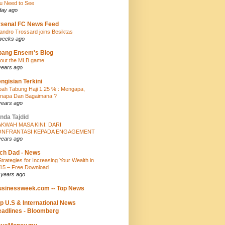
u Need to See
day ago
senal FC News Feed
andro Trossard joins Besiktas
weeks ago
bang Ensem's Blog
out the MLB game
years ago
ngisian Terkini
bah Tabung Haji 1.25 % : Mengapa,
napa Dan Bagaimana ?
years ago
nda Tajdid
KWAH MASA KINI: DARI
ONFRANTASI KEPADA ENGAGEMENT
years ago
ch Dad - News
Strategies for Increasing Your Wealth in
15 – Free Download
 years ago
sinessweek.com -- Top News
p U.S & International News
adlines - Bloomberg