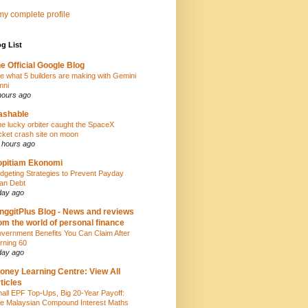
y complete profile
g List
e Official Google Blog
e what 5 builders are making with Gemini
ni
hours ago
ashable
e lucky orbiter caught the SpaceX
cket crash site on moon
 hours ago
pitiam Ekonomi
dgeting Strategies to Prevent Payday
an Debt
day ago
nggitPlus Blog - News and reviews
om the world of personal finance
vernment Benefits You Can Claim After
rning 60
day ago
oney Learning Centre: View All
ticles
all EPF Top-Ups, Big 20-Year Payoff:
e Malaysian Compound Interest Maths