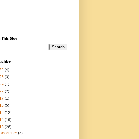
 This Blog
rchive
26
(4)
25
(3)
24
(1)
22
(2)
17
(1)
16
(5)
15
(12)
14
(19)
13
(26)
December
(3)