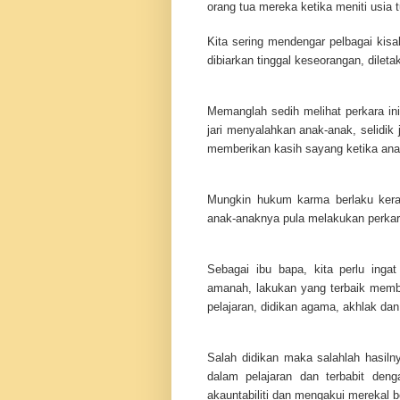
orang tua mereka ketika meniti usia t
Kita sering mendengar pelbagai kis
dibiarkan tinggal keseorangan, diletak
Memanglah sedih melihat perkara in
jari menyalahkan anak-anak, selidi
memberikan kasih sayang ketika anak
Mungkin hukum karma berlaku kera
anak-anaknya pula melakukan perka
Sebagai ibu bapa, kita perlu ing
amanah, lakukan yang terbaik mem
pelajaran, didikan agama, akhlak dan
Salah didikan maka salahlah hasilny
dalam pelajaran dan terbabit den
akauntabiliti dan mengakui merekal 