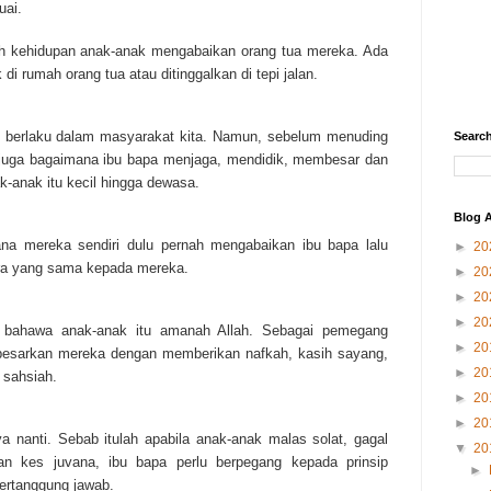
uai.
ah kehidupan anak-anak mengabaikan orang tua mereka. Ada
 di rumah orang tua atau ditinggalkan di tepi jalan.
i berlaku dalam masyarakat kita. Namun, sebelum menuding
Search
k juga bagaimana ibu bapa menjaga, mendidik, membesar dan
-anak itu kecil hingga dewasa.
Blog A
na mereka sendiri dulu pernah mengabaikan ibu bapa lalu
►
20
ra yang sama kepada mereka.
►
20
►
20
►
20
at bahawa anak-anak itu amanah Allah. Sebagai pemegang
►
20
besarkan mereka dengan memberikan nafkah, kasih sayang,
►
20
 sahsiah.
►
20
►
20
a nanti. Sebab itulah apabila anak-anak malas solat, gagal
▼
20
gan kes juvana, ibu bapa perlu berpegang kepada prinsip
►
bertanggung jawab.