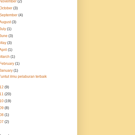
November
(2)
October
(3)
September
(4)
August
(3)
July
(1)
June
(3)
May
(3)
April
(1)
March
(1)
February
(1)
January
(1)
Tuntut ilmu pelaburan terbaik
12
(9)
11
(20)
10
(19)
09
(8)
08
(1)
07
(2)