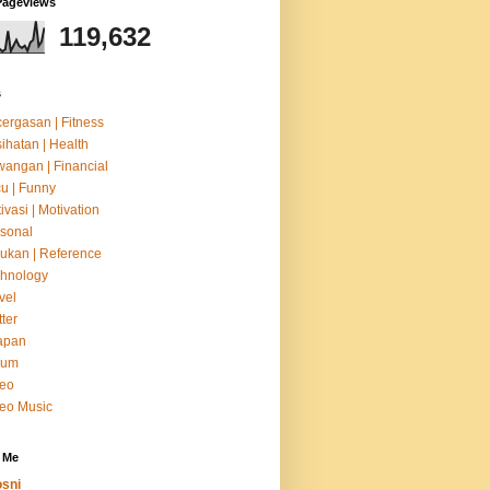
Pageviews
119,632
s
ergasan | Fitness
ihatan | Health
angan | Financial
u | Funny
ivasi | Motivation
sonal
ukan | Reference
hnology
vel
tter
apan
um
deo
eo Music
 Me
sni