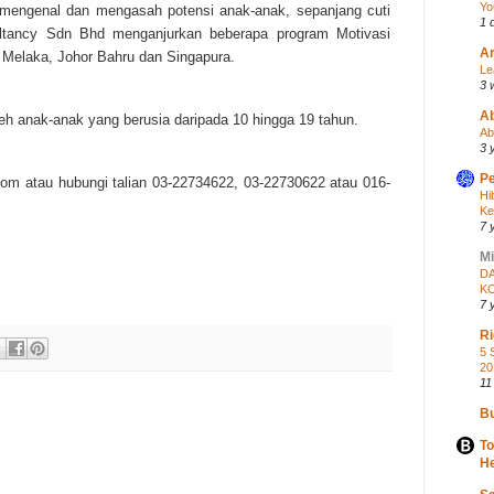
Yo
mengenal dan mengasah potensi anak-anak, sepanjang cuti
1 
ltancy Sdn Bhd menganjurkan beberapa program Motivasi
Ar
, Melaka, Johor Bahru dan Singapura.
Le
3 
A
oleh anak-anak yang berusia daripada 10 hingga 19 tahun.
Ab
3 
Pe
m atau hubungi talian 03-22734622, 03-22730622 atau 016-
Hi
Ke
7 
Mi
DA
K
7 
Ri
5 
20
11
Bu
To
He