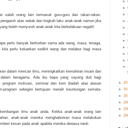
►
►
►
i salah orang lain termasuk guru-guru dan rakan-rakan.
 pengaruh atas watak dan tingkah laku anak-anak namun jika
►
un yang boleh menyuruh anak-anak kita berkelakuan negatif.
►
►
►
bapa perlu banyak berkorban sama ada wang, masa, tenaga,
►
a kita perlu keluarkan sedikit wang dan melabur bagi masa
►
►
▼
uran dalam mencari ilmu, meningkatkan kemahiran insani dan
dalam beragama. Ada ibu bapa yang sayang duit bagi
►
20
program motivasi, seminar dan kem ibadah atas alasan
►
20
-program sebegini bertujuan meraih keuntungan semata-
►
20
►
20
►
20
erkembangan ilmu anak anda. Ketika anak-anak orang lain
►
20
ahan, anak-anak mereka menghabiskan masa melakukan
 memberi kesan pada anak apabila mereka dewasa nanti.